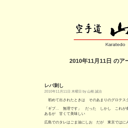
2010年11月11日 の
レバ刺し
2010年11月11日 木曜日 by 山根 誠治
初めて出されたときは そのあまりのグロテス
「ギブ… 無理です」 だった しかし これが
あるが 甘くて美味しい
広島でのタレはごま油にしお だが 東京ではに