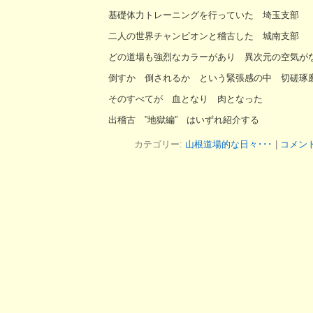
基礎体力トレーニングを行っていた 埼玉支部
二人の世界チャンピオンと稽古した 城南支部
どの道場も強烈なカラーがあり 異次元の空気が
倒すか 倒されるか という緊張感の中 切磋琢
そのすべてが 血となり 肉となった
出稽古 ”地獄編” はいずれ紹介する
カテゴリー:
山根道場的な日々･･･
|
コメン