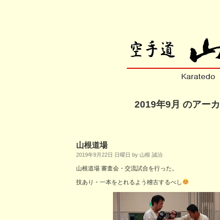
2019年9月 のアー
山根道場
2019年9月22日 日曜日 by 山根 誠治
山根道場 審査会・交流試合を行った。
技あり・一本をとれるよう稽古するべし