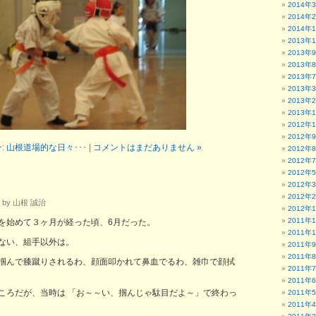
2014年
2014年
2014年
2013年
2013年
2013年
2013年
2013年
2013年
2013年
2012年
2012年
:
山根道場的な日々･･･
|
コメントはまだありません »
2012年
2012年
2012年
2012年
2012年
 by 山根 誠治
2012年
2011年
を始めて３ヶ月が経った頃、6月だった。
2011年
ない、組手以外は。
2011年
2011年
掴んで膝蹴りされるわ、顔面叩かれて鼻血でるわ、雑巾で顔拭
2011年
2011年
ころだが、当時は 「お～～い、掴んじゃ駄目だよ～」で終わっ
2011年
2011年