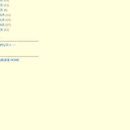
3月
(14)
2月
(11)
1月
(8)
12月
(11)
11月
(15)
10月
(27)
9月
(21)
ー
的な日々･･･
山根道場 HOME