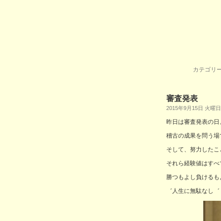
カテゴリー
審査発表
2015年9月15日 火曜日
昨日は審査発表の日
稽古の成果を問う場
そして、努力したこ
それら経験値はすべ
勝つもよし負けるも
゛人生に無駄なし゛ こ