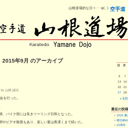
山根道場的な日々･･･φ(.. )
空手道
2015年9月 のアーカイブ
日
月
6
7
13
14
20
21
 by 山根 誠治
27
28
賀会を行った。
« 8月
。
最近の投
晴、バイク部には良きツーリング日和となった。
2026 
稽古納め
明やビデオ観賞もあり、楽しい宴は夜遅くまで続いた。
20周年