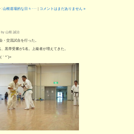
:
山根道場的な日々･･･
|
コメントはまだありません »
 by 山根 誠治
会・交流試合を行った。
名、黒帯受審が1名。上級者が増えてきた。
｀^´)>