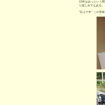
10年はあっという間
り楽しみでもある。
“石上十年” この