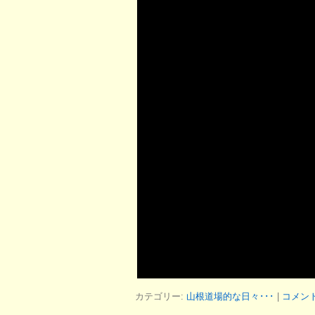
カテゴリー:
山根道場的な日々･･･
|
コメン